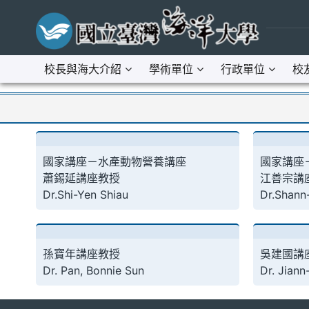
跳到主要內容區
:::
校長與海大介紹
學術單位
行政單位
校
:::
國家講座－水產動物營養講座
國家講座
蕭錫延講座教授
江善宗講
Dr.Shi-Yen Shiau
Dr.Shann
孫寶年講座教授
吳建國講
Dr. Pan, Bonnie Sun
Dr. Jian