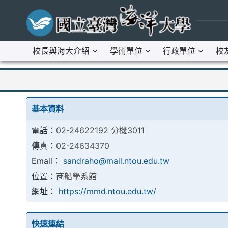
跳到主要內容區
:::
校長與海大介紹
學術單位
行政單位
校
:::
基本資料
電話：
02-24622192 分機3011
傳真：
02-24634370
Email：
sandraho@mail.ntou.edu.tw
位置：
商船學系館
網址：
https://mmd.ntou.edu.tw/
快速連結